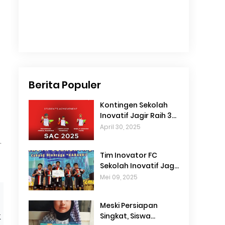
Berita Populer
Kontingen Sekolah
Inovatif Jagir Raih 3
Medali di Tapak Suci
April 30, 2025
SAC 2025
.
Tim Inovator FC
Sekolah Inovatif Jagir
Sabet Juara 2
Mei 09, 2025
Kabaddi
Championship Piala
Meski Persiapan
Wali Kota Surabaya
k
Singkat, Siswa
2025