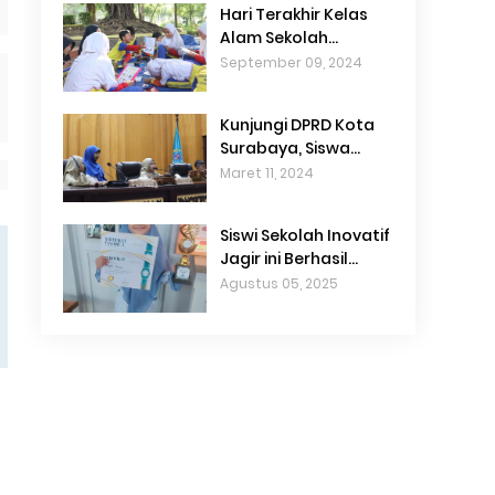
Hari Terakhir Kelas
Alam Sekolah
Inovatif, Ini yang
September 09, 2024
Mereka Pelajari
Kunjungi DPRD Kota
Surabaya, Siswa
Sekolah Inovatif
Maret 11, 2024
Pimpin Sidang
Paripurna
Siswi Sekolah Inovatif
Jagir ini Berhasil
Juara di Lomba
Agustus 05, 2025
Tahfidz 2025