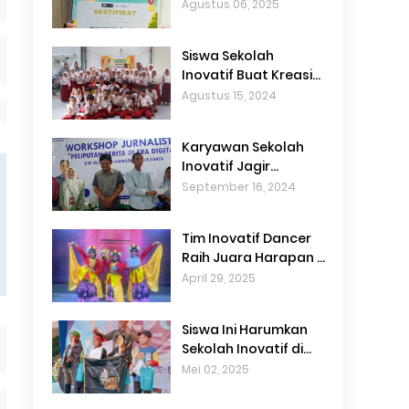
Sekolah Inovatif
Agustus 06, 2025
Berhasil Juara
Berkisah Se-
Siswa Sekolah
Surabaya
Inovatif Buat Kreasi
Manik-manik melalui
Agustus 15, 2024
Pro-Mag
Karyawan Sekolah
Inovatif Jagir
Sumbangkan Tulisan
September 16, 2024
Terbaik di Workshop
Jurnalistik
Tim Inovatif Dancer
Raih Juara Harapan 3
Lomba Tarian
April 29, 2025
Tradisional
Siswa Ini Harumkan
Sekolah Inovatif di
Lomba Panahan
Mei 02, 2025