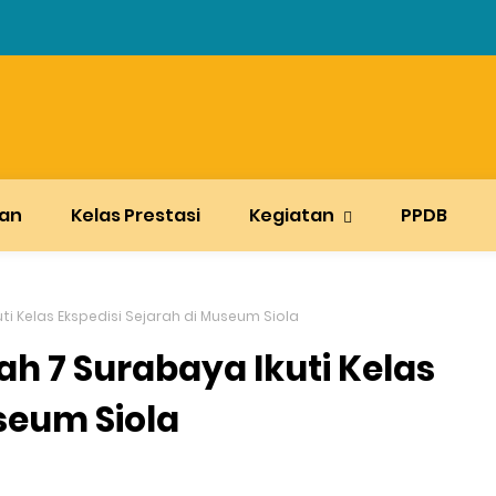
lan
Kelas Prestasi
Kegiatan
PPDB
 Kelas Ekspedisi Sejarah di Museum Siola
 7 Surabaya Ikuti Kelas
seum Siola