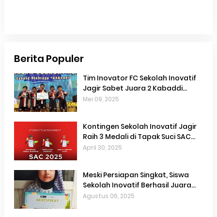
Berita Populer
Tim Inovator FC Sekolah Inovatif
Jagir Sabet Juara 2 Kabaddi
Championship Piala Wali Kota
Mei 09, 2025
Surabaya 2025
Kontingen Sekolah Inovatif Jagir
Raih 3 Medali di Tapak Suci SAC
2025
April 30, 2025
Meski Persiapan Singkat, Siswa
Sekolah Inovatif Berhasil Juara
Berkisah Se-Surabaya
Agustus 06, 2025