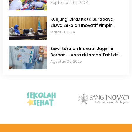
September 09, 2024
Kunjungi DPRD Kota Surabaya,
Siswa Sekolah Inovatif Pimpin
Sidang Paripurna
Maret 11, 2024
Siswi Sekolah Inovatif Jagir ini
Berhasil Juara di Lomba Tahfidz
2025
Agustus 05, 2025