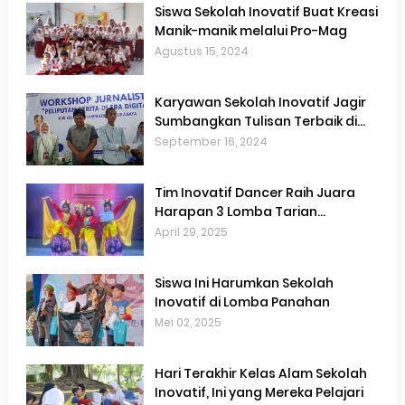
Siswa Sekolah Inovatif Buat Kreasi
Manik-manik melalui Pro-Mag
Agustus 15, 2024
Karyawan Sekolah Inovatif Jagir
Sumbangkan Tulisan Terbaik di
Workshop Jurnalistik
September 16, 2024
Tim Inovatif Dancer Raih Juara
Harapan 3 Lomba Tarian
Tradisional
April 29, 2025
Siswa Ini Harumkan Sekolah
Inovatif di Lomba Panahan
Mei 02, 2025
Hari Terakhir Kelas Alam Sekolah
Inovatif, Ini yang Mereka Pelajari